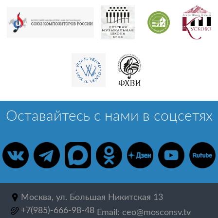
Оставайтесь с нами в соцсетях
Москва, ул. Большая Никитская 13
+7(985)-666-98-48
Email: ceo@mosconsv.tv